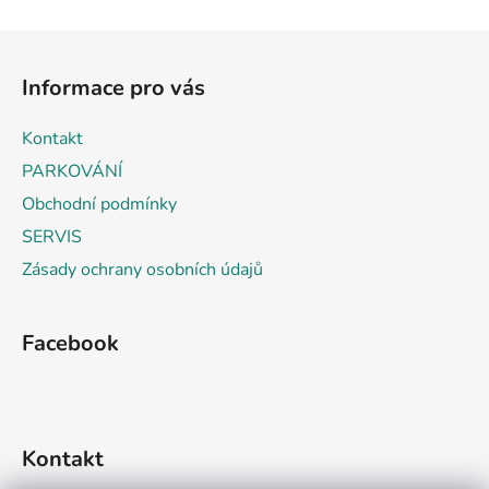
Z
á
Informace pro vás
p
a
Kontakt
t
PARKOVÁNÍ
í
Obchodní podmínky
SERVIS
Zásady ochrany osobních údajů
Facebook
Kontakt