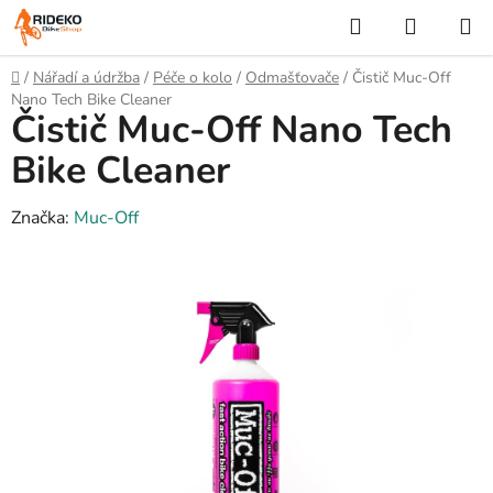
Přejít
Hledat
NÁKUP
na
KOŠÍK
obsah
Domů
/
Nářadí a údržba
/
Péče o kolo
/
Odmašťovače
/
Čistič Muc-Off
Nano Tech Bike Cleaner
Čistič Muc-Off Nano Tech
Bike Cleaner
Značka:
Muc-Off