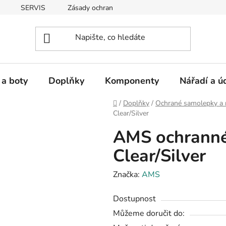
SERVIS
Zásady ochrany osobních údajů
 a boty
Doplňky
Komponenty
Nářadí a ú
Domů
/
Doplňky
/
Ochrané samolepky a 
Clear/Silver
AMS ochranné
Clear/Silver
Značka:
AMS
Dostupnost
Můžeme doručit do: