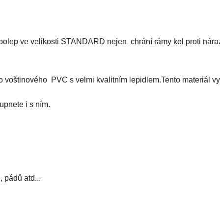
polep ve velikosti STANDARD nejen chrání rámy kol proti nára
o voštinového PVC s velmi kvalitním lepidlem.Tento materiál vy
upnete i s ním.
, pádů atd...