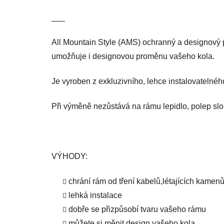
___
All Mountain Style (AMS) ochranný a designový 
umožňuje i designovou proměnu vašeho kola.
Je vyroben z exkluzivního, lehce instalovatelnéh
Při výměně nezůstává na rámu lepidlo, polep slo
VÝHODY:
chrání rám od tření kabelů,létajících kamenů
lehká instalace
dobře se přizpůsobí tvaru vašeho rámu
můžete si měnit design vašeho kola