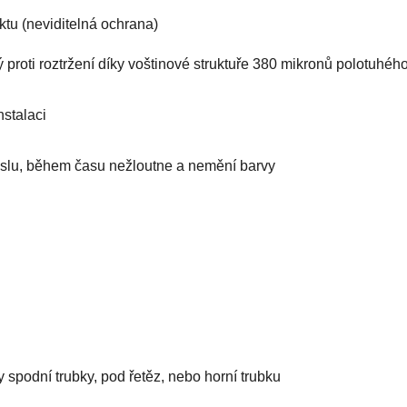
tu (neviditelná ochrana)
proti roztržení díky voštinové struktuře 380 mikronů polotuhé
nstalaci
slu, během času nežloutne a nemění barvy
y spodní trubky, pod řetěz, nebo horní trubku