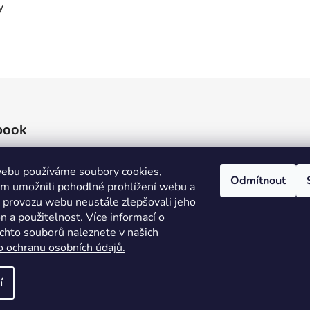
y
book
ebu používáme soubory cookies,
Odmítnout
 umožnili pohodlné prohlížení webu a
e provozu webu neustále zlepšovali jeho
n a použitelnost. Více informací o
ěchto souborů naleznete v našich
o ochranu osobních údajů.
í
áva vyhrazena.