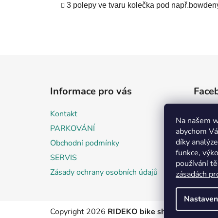
3 polepy ve tvaru kolečka pod např.bowden
Z
á
Informace pro vás
Face
p
a
Kontakt
t
Na našem w
PARKOVÁNÍ
abychom Vám
í
díky analýz
Obchodní podmínky
funkce, výko
SERVIS
používání t
Zásady ochrany osobních údajů
zásadách pr
Nastaven
Copyright 2026
RIDEKO bike shop
. Všechna pr