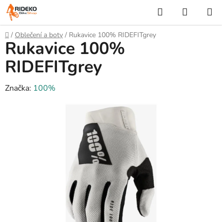
Přejít
Hledat
NÁKUP
na
KOŠÍK
obsah
Domů
/
Oblečení a boty
/
Rukavice 100% RIDEFITgrey
Rukavice 100%
RIDEFITgrey
Značka:
100%