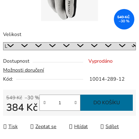
549 KČ
–30 %
Velikost
Dostupnost
Vyprodáno
Možnosti doručení
Kód:
10014-289-12
549 Kč
–30 %
DO KOŠÍKU
384 Kč
Měrná cena:
Tisk
Zeptat se
Hlídat
Sdílet