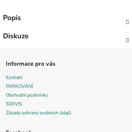
Popis
Diskuze
Z
á
Informace pro vás
p
a
Kontakt
t
PARKOVÁNÍ
í
Obchodní podmínky
SERVIS
Zásady ochrany osobních údajů