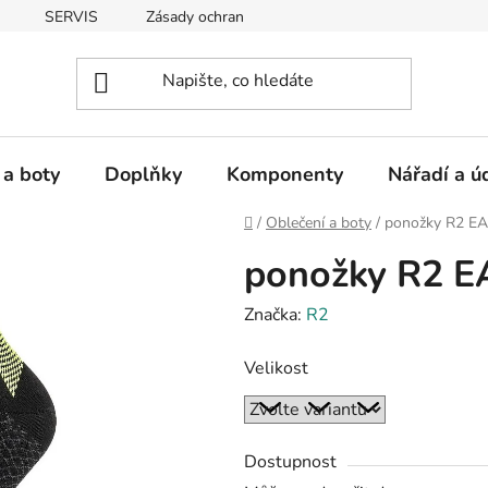
SERVIS
Zásady ochrany osobních údajů
 a boty
Doplňky
Komponenty
Nářadí a ú
Domů
/
Oblečení a boty
/
ponožky R2 EA
ponožky R2 E
Značka:
R2
Velikost
Dostupnost