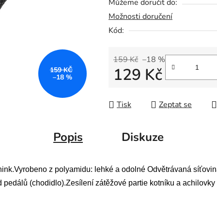
Můžeme doručit do:
Možnosti doručení
Kód:
159 Kč
–18 %
129 Kč
159 KČ
–18 %
Měrná cena:
Tisk
Zeptat se
Popis
Diskuze
énink.Vyrobeno z polyamidu: lehké a odolné Odvětrávaná síťovi
od pedálů (chodidlo).Zesílení zátěžové partie kotníku a achilov