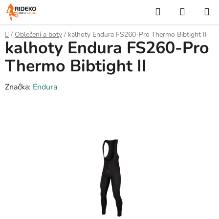
Přejít
Hledat
NÁKUP
na
KOŠÍK
obsah
Domů
/
Oblečení a boty
/
kalhoty Endura FS260-Pro Thermo Bibtight II
kalhoty Endura FS260-Pro
Thermo Bibtight II
Značka:
Endura