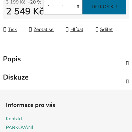
3 199 Kč
–20 %
DO KOŠÍKU
2 549 Kč
Měrná cena:
Tisk
Zeptat se
Hlídat
Sdílet
Popis
Diskuze
Z
á
Informace pro vás
p
a
Kontakt
t
PARKOVÁNÍ
í