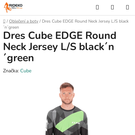
Přejít
Hledat
NÁKUP
na
KOŠÍK
obsah
Domů
/
Oblečení a boty
/
Dres Cube EDGE Round Neck Jersey L/S black
´n´green
Dres Cube EDGE Round
Neck Jersey L/S black´n
´green
Značka:
Cube