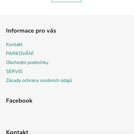
Z
á
Informace pro vás
p
a
Kontakt
t
PARKOVÁNÍ
í
Obchodní podmínky
SERVIS
Zásady ochrany osobních údajů
Facebook
Kontakt