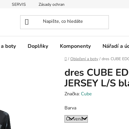
SERVIS
Zásady ochrany osobních údajů
 a boty
Doplňky
Komponenty
Nářadí a ú
Domů
/
Oblečení a boty
/
dres CUBE ED
dres CUBE E
JERSEY L/S bl
Značka:
Cube
Barva