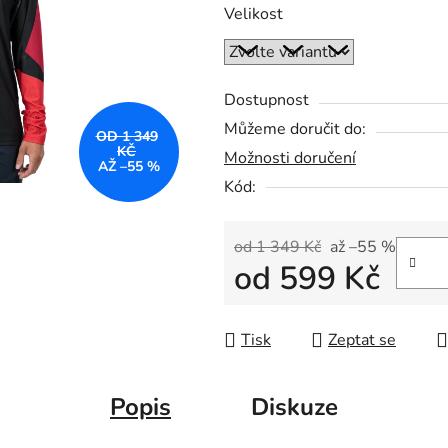
Velikost
Dostupnost
Můžeme doručit do:
OD 1 349
KČ
Možnosti doručení
AŽ –55 %
Kód:
od 1 349 Kč
až –55 %
od
599 Kč
Měrná cena:
Tisk
Zeptat se
Popis
Diskuze