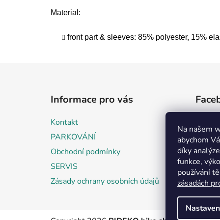
Material:
front part & sleeves: 85% polyester, 15% el
Z
á
Informace pro vás
Face
p
a
Kontakt
t
Na našem w
PARKOVÁNÍ
abychom Vám
í
díky analýz
Obchodní podmínky
funkce, výko
SERVIS
používání t
Zásady ochrany osobních údajů
zásadách pr
Nastaven