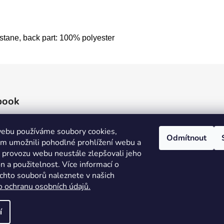
astane, back part: 100% polyester
book
ebu používáme soubory cookies,
Odmítnout
 umožnili pohodlné prohlížení webu a
e provozu webu neustále zlepšovali jeho
n a použitelnost. Více informací o
ěchto souborů naleznete v našich
o ochranu osobních údajů.
í