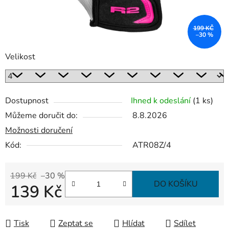
199 KČ
–30 %
Velikost
Dostupnost
Ihned k odeslání
(1 ks)
Můžeme doručit do:
8.8.2026
Možnosti doručení
Kód:
ATR08Z/4
199 Kč
–30 %
DO KOŠÍKU
139 Kč
Měrná cena:
Tisk
Zeptat se
Hlídat
Sdílet