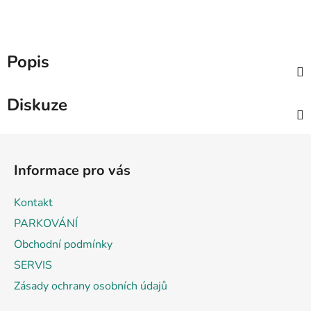
Popis
Diskuze
Z
á
Informace pro vás
p
a
Kontakt
t
PARKOVÁNÍ
í
Obchodní podmínky
SERVIS
Zásady ochrany osobních údajů