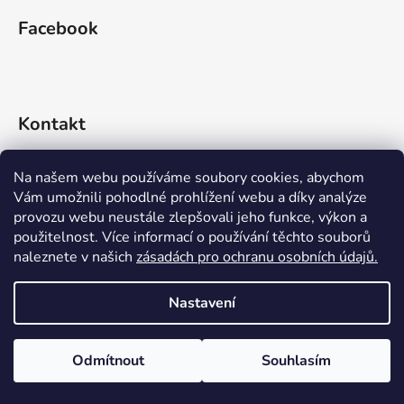
Facebook
Kontakt
info
@
rideko.cz
Na našem webu používáme soubory cookies, abychom
Vám umožnili pohodlné prohlížení webu a díky analýze
+420 721 360 992
provozu webu neustále zlepšovali jeho funkce, výkon a
použitelnost. Více informací o používání těchto souborů
naleznete v našich
zásadách pro ochranu osobních údajů.
Nastavení
Vytvořil Shoptet
Odmítnout
Souhlasím
Copyright 2026
RIDEKO bike shop
. Všechna práva
vyhrazena.