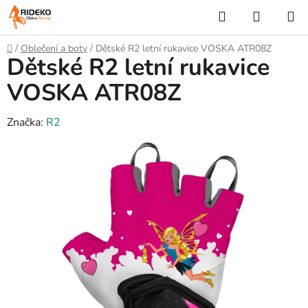
Přejít
Hledat
NÁKUP
na
KOŠÍK
obsah
Domů
/
Oblečení a boty
/
Dětské R2 letní rukavice VOSKA ATR08Z
Dětské R2 letní rukavice
VOSKA ATR08Z
Značka:
R2