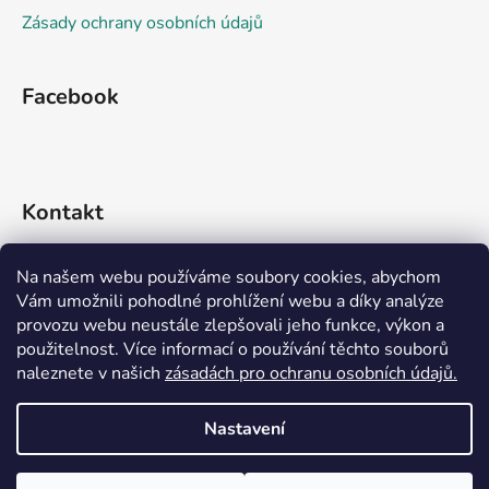
Zásady ochrany osobních údajů
Facebook
Kontakt
info
@
rideko.cz
Na našem webu používáme soubory cookies, abychom
Vám umožnili pohodlné prohlížení webu a díky analýze
+420 721 360 992
provozu webu neustále zlepšovali jeho funkce, výkon a
použitelnost. Více informací o používání těchto souborů
naleznete v našich
zásadách pro ochranu osobních údajů.
Nastavení
Vytvořil Shoptet