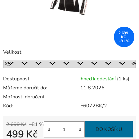
2 699
KČ
–81 %
Velikost
Dostupnost
Ihned k odeslání
(1 ks)
Můžeme doručit do:
11.8.2026
Možnosti doručení
Kód:
E6072BK/2
2 699 Kč
–81 %
DO KOŠÍKU
499 Kč