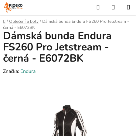
Přejít
Hledat
NÁKUP
na
KOŠÍK
obsah
Domů
/
Oblečení a boty
/
Dámská bunda Endura FS260 Pro Jetstream -
černá - E6072BK
Dámská bunda Endura
FS260 Pro Jetstream -
černá - E6072BK
Značka:
Endura