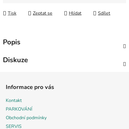
Měrná cena:
Tisk
Zeptat se
Hlídat
Sdílet
Popis
Diskuze
Z
á
Informace pro vás
p
a
Kontakt
t
PARKOVÁNÍ
í
Obchodní podmínky
SERVIS