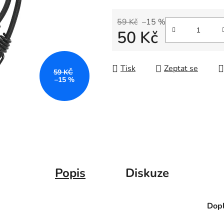
59 Kč
–15 %
50 Kč
Měrná cena:
Tisk
Zeptat se
59 KČ
–15 %
Popis
Diskuze
Dopl