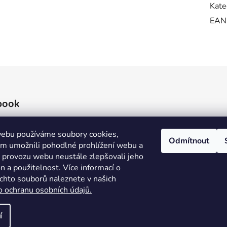
Kate
EAN
book
ebu používáme soubory cookies,
Odmítnout
 umožnili pohodlné prohlížení webu a
e provozu webu neustále zlepšovali jeho
n a použitelnost. Více informací o
ěchto souborů naleznete v našich
o ochranu osobních údajů.
í