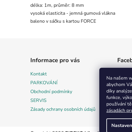
délka: 1m, průměr: 8 mm
vysoká elasticita - jemná gumová vlákna
baleno v sáčku s kartou FORCE
Z
á
Informace pro vás
Face
p
a
Kontakt
t
Na našem w
PARKOVÁNÍ
abychom Vám
í
díky analýz
Obchodní podmínky
funkce, výko
SERVIS
používání t
Zásady ochrany osobních údajů
zásadách pr
Nastaven