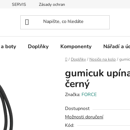
SERVIS
Zásady ochrany osobních údajů
 a boty
Doplňky
Komponenty
Nářadí a ú
Domů
/
Doplňky
/
Nosiče na kolo
/
gumic
gumicuk upína
černý
Značka:
FORCE
Dostupnost
Možnosti doručení
Kód: