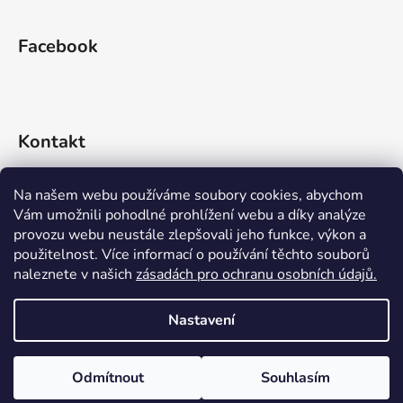
Facebook
Kontakt
info
@
rideko.cz
Na našem webu používáme soubory cookies, abychom
Vám umožnili pohodlné prohlížení webu a díky analýze
+420 721 360 992
provozu webu neustále zlepšovali jeho funkce, výkon a
použitelnost. Více informací o používání těchto souborů
naleznete v našich
zásadách pro ochranu osobních údajů.
Nastavení
Vytvořil Shoptet
Odmítnout
Souhlasím
Copyright 2026
RIDEKO bike shop
. Všechna práva
vyhrazena.