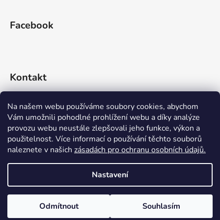
Facebook
Kontakt
info
@
rideko.cz
Na našem webu používáme soubory cookies, abychom
Vám umožnili pohodlné prohlížení webu a díky analýze
+420 721 360 992
provozu webu neustále zlepšovali jeho funkce, výkon a
použitelnost. Více informací o používání těchto souborů
naleznete v našich
zásadách pro ochranu osobních údajů.
Nastavení
Vytvořil Shoptet
Odmítnout
Souhlasím
Copyright 2026
RIDEKO bike shop
. Všechna práva
vyhrazena.