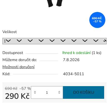
690 KČ
–57 %
Velikost
Dostupnost
Ihned k odeslání
(1 ks)
Můžeme doručit do:
7.8.2026
Možnosti doručení
Kód:
4034-5011
690 Kč
–57 %
DO KOŠÍKU
290 Kč
Měrná cena: