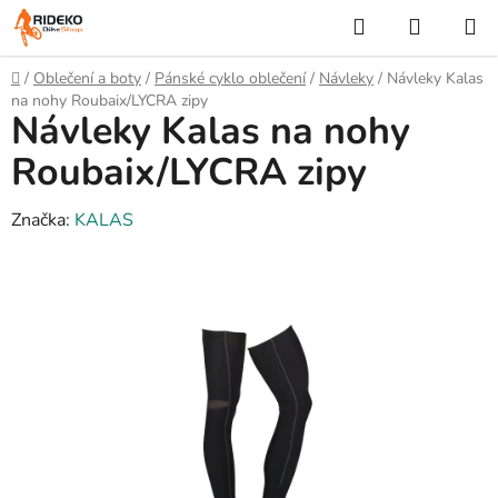
Přejít
Hledat
NÁKUP
na
KOŠÍK
obsah
Domů
/
Oblečení a boty
/
Pánské cyklo oblečení
/
Návleky
/
Návleky Kalas
na nohy Roubaix/LYCRA zipy
Návleky Kalas na nohy
Roubaix/LYCRA zipy
Značka:
KALAS