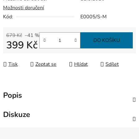
Možnosti doručení
Kód:
E0005/S-M
679 Kč
–41 %
DO KOŠÍKU
399 Kč
Měrná cena:
Tisk
Zeptat se
Hlídat
Sdílet
Popis
Diskuze
Z