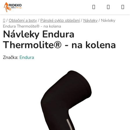
Přejít
Hledat
NÁKUP
na
KOŠÍK
obsah
Domů
/
Oblečení a boty
/
Pánské cyklo oblečení
/
Návleky
/
Návleky
Endura Thermolite® - na kolena
Návleky Endura
Thermolite® - na kolena
Značka:
Endura