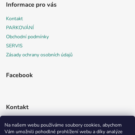
á
Informace pro vás
p
a
Kontakt
t
PARKOVÁNÍ
í
Obchodní podmínky
SERVIS
Zásady ochrany osobních údajů
Facebook
Kontakt
info
@
rideko.cz
Na našem webu používáme soubory cookies, abychom
Vám umožnili pohodlné prohlížení webu a díky analýze