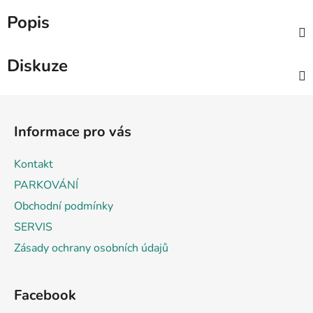
Popis
Diskuze
Z
á
Informace pro vás
p
a
Kontakt
t
PARKOVÁNÍ
í
Obchodní podmínky
SERVIS
Zásady ochrany osobních údajů
Facebook