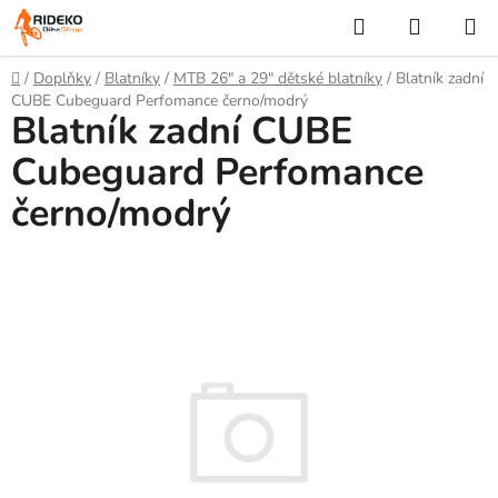
Přejít
Hledat
NÁKUP
na
KOŠÍK
obsah
Domů
/
Doplňky
/
Blatníky
/
MTB 26" a 29" dětské blatníky
/
Blatník zadní
CUBE Cubeguard Perfomance černo/modrý
Blatník zadní CUBE
Cubeguard Perfomance
černo/modrý