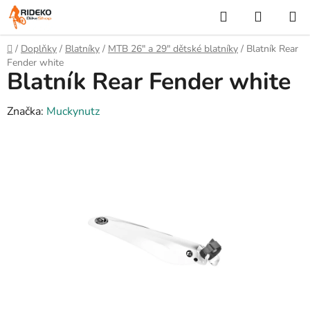
Přejít
Hledat
NÁKUP
na
KOŠÍK
obsah
Domů
/
Doplňky
/
Blatníky
/
MTB 26" a 29" dětské blatníky
/
Blatník Rear
Fender white
Blatník Rear Fender white
Značka:
Muckynutz