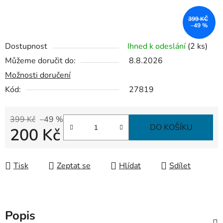
399 KČ
–49 %
Dostupnost
Ihned k odeslání
(2 ks)
Můžeme doručit do:
8.8.2026
Možnosti doručení
Kód:
27819
399 Kč
–49 %
DO KOŠÍKU
200 Kč
Měrná cena:
Tisk
Zeptat se
Hlídat
Sdílet
Popis