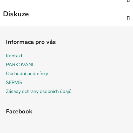
Diskuze
Z
á
Informace pro vás
p
a
Kontakt
t
PARKOVÁNÍ
í
Obchodní podmínky
SERVIS
Zásady ochrany osobních údajů
Facebook