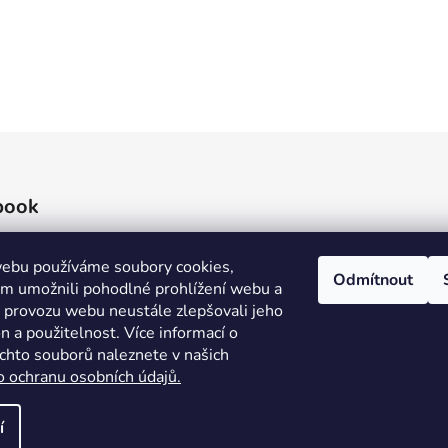
book
ebu používáme soubory cookies,
Odmítnout
 umožnili pohodlné prohlížení webu a
e provozu webu neustále zlepšovali jeho
n a použitelnost. Více informací o
ěchto souborů naleznete v našich
o ochranu osobních údajů.
í