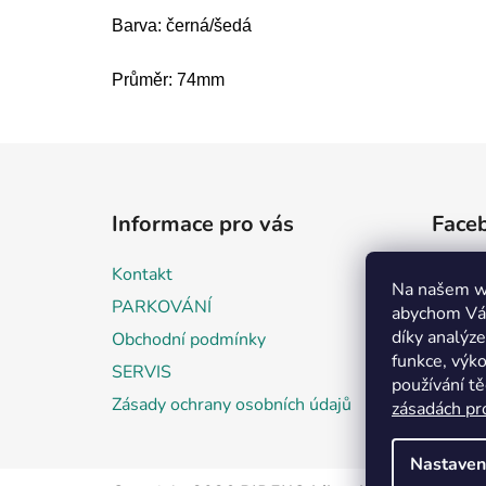
Barva: černá/šedá
Průměr: 74mm
Z
á
Informace pro vás
Face
p
a
Kontakt
t
Na našem w
PARKOVÁNÍ
abychom Vám
í
díky analýz
Obchodní podmínky
funkce, výko
SERVIS
používání t
Zásady ochrany osobních údajů
zásadách pr
Nastaven