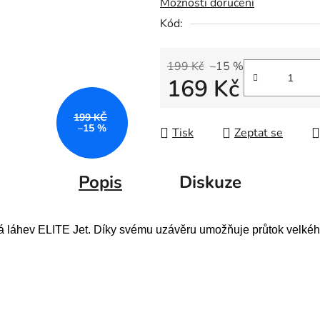
Možnosti doručení
Kód:
199 Kč
–15 %
169 Kč
Měrná cena:
199 KČ
–15 %
Tisk
Zeptat se
Popis
Diskuze
 láhev ELITE Jet. Díky svému uzávěru umožňuje průtok velkého