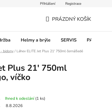
Přihlášení
Registrace
PRÁZDNÝ KOŠÍK
NÁKUPNÍ
KOŠÍK
držba
Helmy a brýle
SERVIS
PARKOVÁN
 - bidony
/
Láhev ELITE Jet Plus 21' 750ml černá/šedé
et Plus 21' 750ml
o, víčko
Ihned k odeslání
(1 ks)
8.8.2026