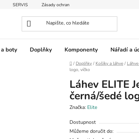
SERVIS
Zásady ochrany osobních údajů
 a boty
Doplňky
Komponenty
Nářadí a ú
Domů
/
Doplňky
/
Košíky a láhve
/
Láhve
logo, víčko
Láhev ELITE J
černá/šedé log
Značka:
Elite
Dostupnost
Můžeme doručit do: