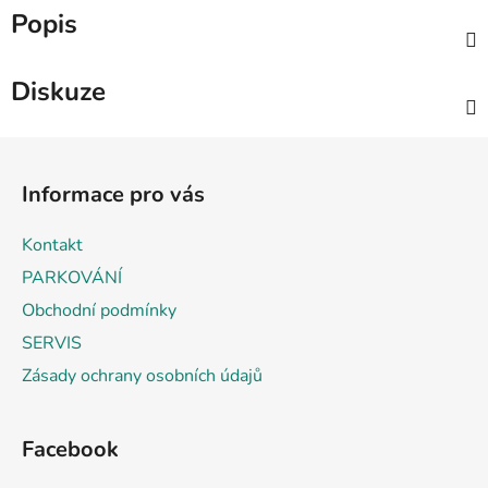
Popis
Diskuze
Z
á
Informace pro vás
p
a
Kontakt
t
PARKOVÁNÍ
í
Obchodní podmínky
SERVIS
Zásady ochrany osobních údajů
Facebook