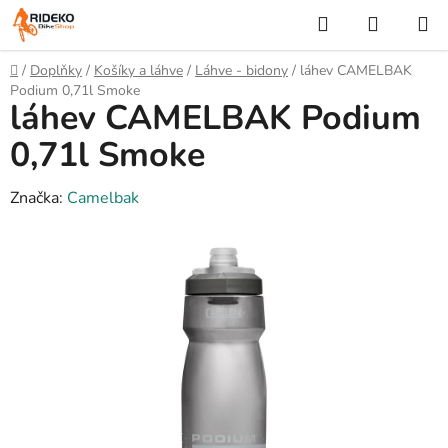
Přejít
Hledat
NÁKUP
na
KOŠÍK
obsah
Domů
/
Doplňky
/
Košíky a láhve
/
Láhve - bidony
/
láhev CAMELBAK
Podium 0,71l Smoke
láhev CAMELBAK Podium
0,71l Smoke
Značka:
Camelbak