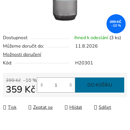
399 KČ
–10 %
Dostupnost
Ihned k odeslání
(3 ks)
Můžeme doručit do:
11.8.2026
Možnosti doručení
Kód:
H20301
399 Kč
–10 %
DO KOŠÍKU
359 Kč
Měrná cena:
Tisk
Zeptat se
Hlídat
Sdílet