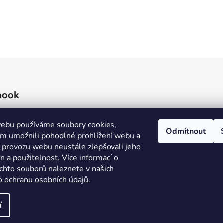
book
ebu používáme soubory cookies,
Odmítnout
 umožnili pohodlné prohlížení webu a
e provozu webu neustále zlepšovali jeho
n a použitelnost. Více informací o
ěchto souborů naleznete v našich
o ochranu osobních údajů.
í
áva vyhrazena.