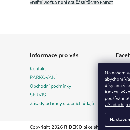
vnitřní vložka není součástí těchto kalhot
Z
á
Informace pro vás
Face
p
a
Kontakt
t
Na našem w
PARKOVÁNÍ
abychom Vám
í
díky analýz
Obchodní podmínky
funkce, výko
SERVIS
používání t
Zásady ochrany osobních údajů
zásadách pr
Nastaven
Copyright 2026
RIDEKO bike shop
. Všechna pr