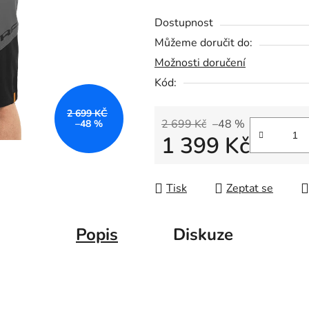
Dostupnost
Můžeme doručit do:
Možnosti doručení
Kód:
2 699 KČ
2 699 Kč
–48 %
–48 %
1 399 Kč
Měrná cena:
Tisk
Zeptat se
Popis
Diskuze