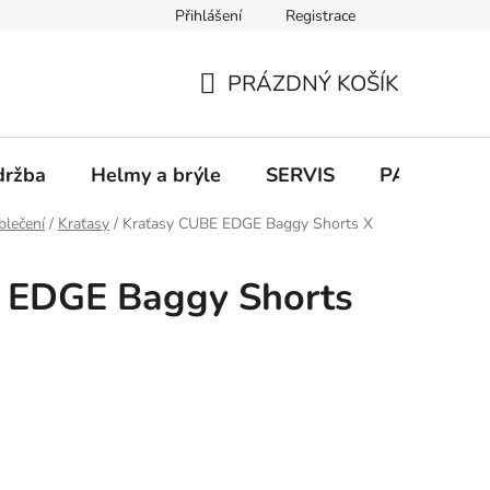
Přihlášení
Registrace
PRÁZDNÝ KOŠÍK
NÁKUPNÍ
KOŠÍK
držba
Helmy a brýle
SERVIS
PARKOVÁN
blečení
/
Kraťasy
/
Kraťasy CUBE EDGE Baggy Shorts X
 EDGE Baggy Shorts