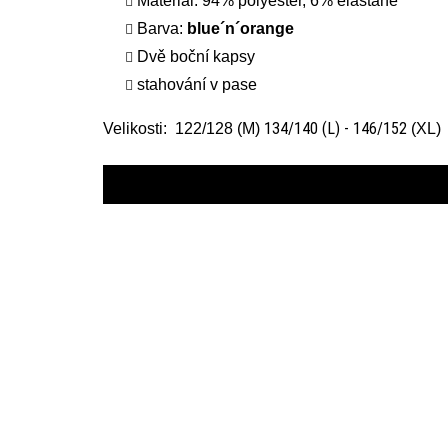
Materiál:
94% polyester, 6% elastane
Barva:
blue´n´orange
Dvě boční kapsy
stahování v pase
134/140 (L) - 146/152
Velikosti: 122/128 (M)
(XL)
KIDS WEAR