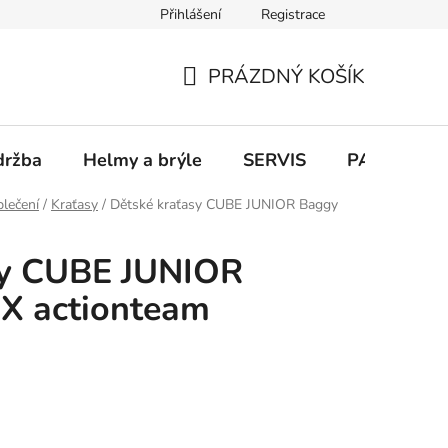
Přihlášení
Registrace
PRÁZDNÝ KOŠÍK
NÁKUPNÍ
KOŠÍK
držba
Helmy a brýle
SERVIS
PARKOVÁN
blečení
/
Kraťasy
/
Dětské kraťasy CUBE JUNIOR Baggy
sy CUBE JUNIOR
 X actionteam