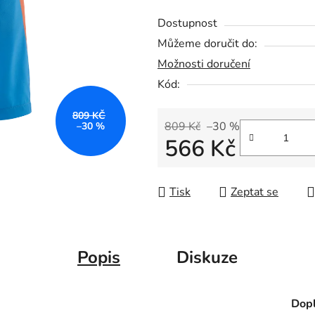
Dostupnost
Můžeme doručit do:
Možnosti doručení
Kód:
809 KČ
809 Kč
–30 %
–30 %
566 Kč
Měrná cena:
Tisk
Zeptat se
Popis
Diskuze
Dopl