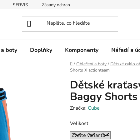
SERVIS
Zásady ochrany osobních údajů
 a boty
Doplňky
Komponenty
Nářadí a ú
Domů
/
Oblečení a boty
/
Dětské cyklo o
Shorts X actionteam
Dětské kraťa
Baggy Shorts
Značka:
Cube
Velikost