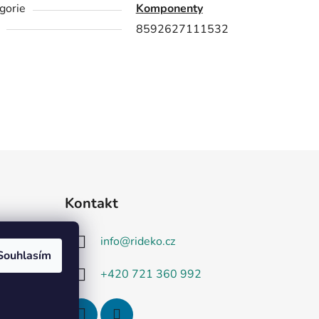
gorie
Komponenty
8592627111532
Kontakt
info
@
rideko.cz
Souhlasím
+420 721 360 992