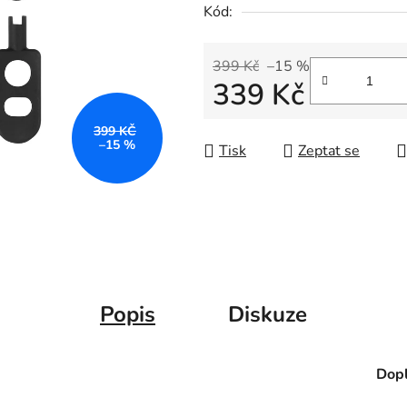
Kód:
399 Kč
–15 %
339 Kč
Měrná cena:
399 KČ
–15 %
Tisk
Zeptat se
Popis
Diskuze
Dopl