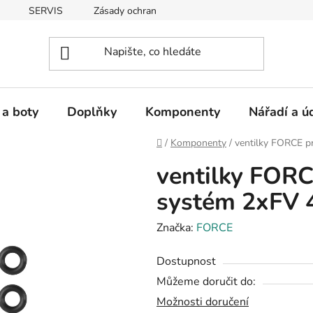
SERVIS
Zásady ochrany osobních údajů
 a boty
Doplňky
Komponenty
Nářadí a ú
Domů
/
Komponenty
/
ventilky FORCE p
ventilky FOR
systém 2xFV 
Značka:
FORCE
Dostupnost
Můžeme doručit do:
Možnosti doručení