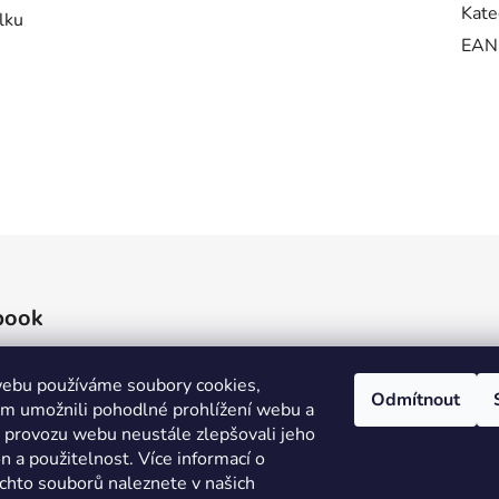
Kate
lku
EAN
book
ebu používáme soubory cookies,
Odmítnout
 umožnili pohodlné prohlížení webu a
e provozu webu neustále zlepšovali jeho
n a použitelnost. Více informací o
ěchto souborů naleznete v našich