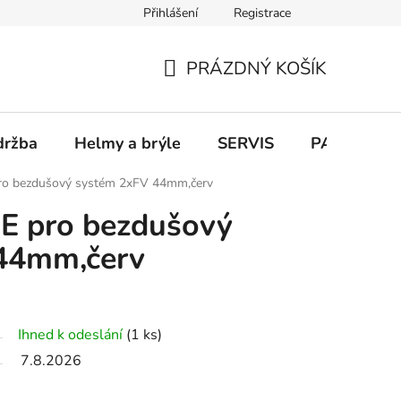
Přihlášení
Registrace
PRÁZDNÝ KOŠÍK
NÁKUPNÍ
KOŠÍK
držba
Helmy a brýle
SERVIS
PARKOVÁN
ro bezdušový systém 2xFV 44mm,červ
CE pro bezdušový
44mm,červ
Ihned k odeslání
(1 ks)
7.8.2026