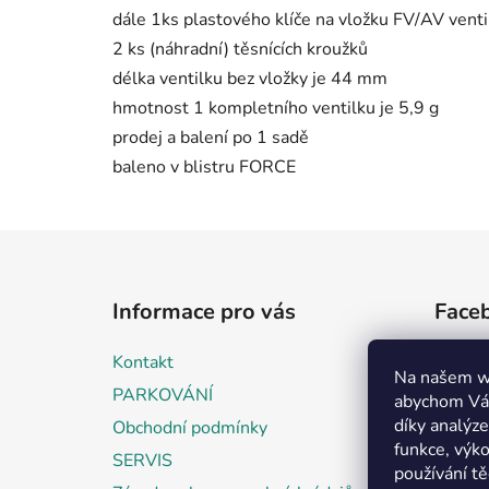
dále 1ks plastového klíče na vložku FV/AV venti
2 ks (náhradní) těsnících kroužků
délka ventilku bez vložky je 44 mm
hmotnost 1 kompletního ventilku je 5,9 g
prodej a balení po 1 sadě
baleno v blistru FORCE
Z
á
Informace pro vás
Face
p
a
Kontakt
t
Na našem w
PARKOVÁNÍ
abychom Vám
í
díky analýz
Obchodní podmínky
funkce, výko
SERVIS
používání t