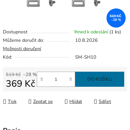
519 KČ
–28 %
Dostupnost
Ihned k odeslání
(1 ks)
Můžeme doručit do:
10.8.2026
Možnosti doručení
Kód:
SM-SH10
519 Kč
–28 %
DO KOŠÍKU
369 Kč
Měrná cena:
Tisk
Zeptat se
Hlídat
Sdílet