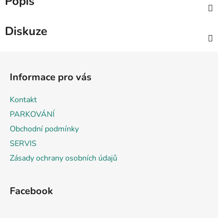
Popis
Diskuze
Z
á
Informace pro vás
p
a
Kontakt
t
PARKOVÁNÍ
í
Obchodní podmínky
SERVIS
Zásady ochrany osobních údajů
Facebook