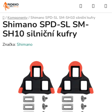
Přejít
Hledat
NÁKUP
na
KOŠÍK
obsah
Domů
/
Komponenty
/
Shimano SPD-SL SM-SH10 silniční kufry
Shimano SPD-SL SM-
SH10 silniční kufry
Značka:
Shimano