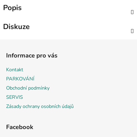
Popis
Diskuze
Z
á
Informace pro vás
p
a
Kontakt
t
PARKOVÁNÍ
í
Obchodní podmínky
SERVIS
Zásady ochrany osobních údajů
Facebook