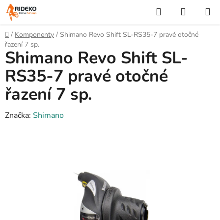
Přejít
Hledat
NÁKUP
na
KOŠÍK
obsah
Domů
/
Komponenty
/
Shimano Revo Shift SL-RS35-7 pravé otočné
řazení 7 sp.
Shimano Revo Shift SL-
RS35-7 pravé otočné
řazení 7 sp.
Značka:
Shimano