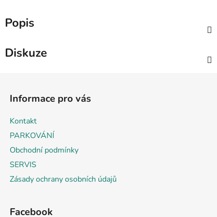
Popis
Diskuze
Z
á
Informace pro vás
p
a
Kontakt
t
PARKOVÁNÍ
í
Obchodní podmínky
SERVIS
Zásady ochrany osobních údajů
Facebook