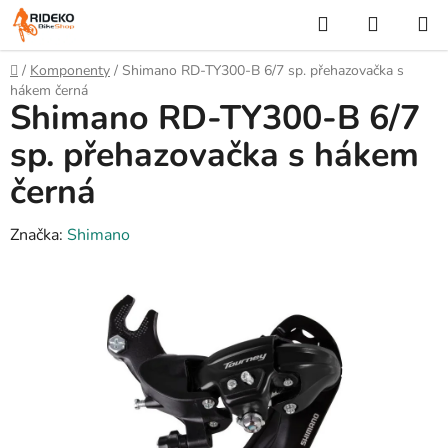
Přejít
Hledat
NÁKUP
na
KOŠÍK
obsah
Domů
/
Komponenty
/
Shimano RD-TY300-B 6/7 sp. přehazovačka s
hákem černá
Shimano RD-TY300-B 6/7
sp. přehazovačka s hákem
černá
Značka:
Shimano