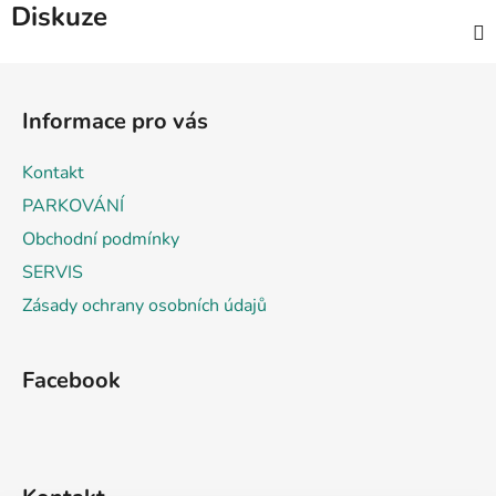
Diskuze
Z
á
Informace pro vás
p
a
Kontakt
t
PARKOVÁNÍ
í
Obchodní podmínky
SERVIS
Zásady ochrany osobních údajů
Facebook