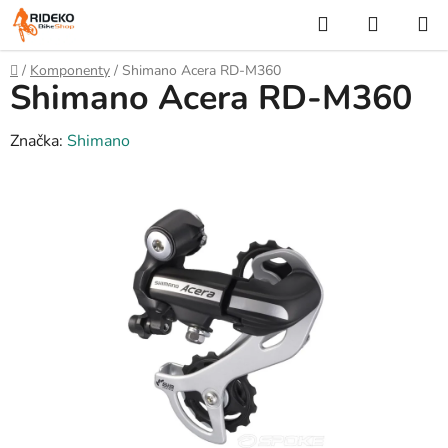
Přejít
Hledat
NÁKUP
na
KOŠÍK
obsah
Domů
/
Komponenty
/
Shimano Acera RD-M360
Shimano Acera RD-M360
Značka:
Shimano