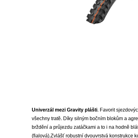
Univerzál mezi Gravity plášti
. Favorit sjezdový
všechny tratě. Díky silným bočním blokům a agre
brždění a průjezdu zatáčkami a to i na hodně bl
(fialová).Zvlášť robustní dvouvrstvá konstrukce 