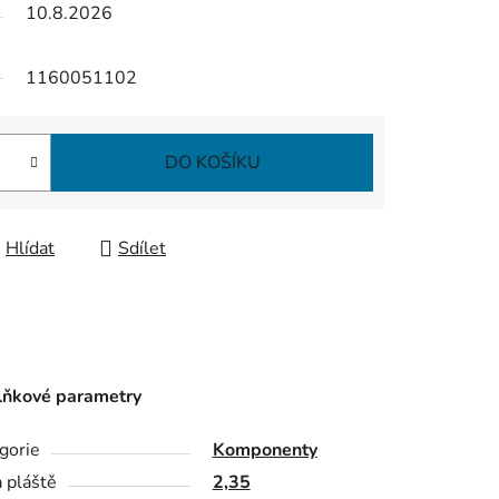
10.8.2026
1160051102
DO KOŠÍKU
Hlídat
Sdílet
ňkové parametry
gorie
Komponenty
a pláště
2,35