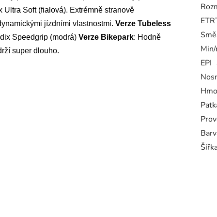
Rozm
Ultra Soft (fialová). Extrémně stranově
ETR
 dynamickými jízdními vlastnostmi.
Verze Tubeless
Smě
Addix Speedgrip (modrá)
Verze Bikepark
: Hodně
Min/
rží super dlouho.
EPI
Nos
Hmo
Patk
Prov
Barv
Šířk