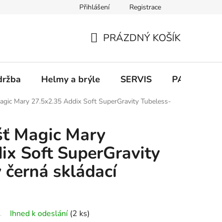
Přihlášení
Registrace
PRÁZDNÝ KOŠÍK
NÁKUPNÍ
KOŠÍK
držba
Helmy a brýle
SERVIS
PARKOVÁN
agic Mary 27.5x2.35 Addix Soft SuperGravity Tubeless-
šť Magic Mary
ix Soft SuperGravity
 černá skládací
Ihned k odeslání
(2 ks)