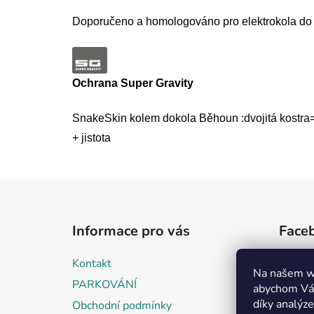
Doporučeno a homologováno pro elektrokola do
Ochrana Super Gravity
SnakeSkin kolem dokola Běhoun :dvojitá kostra=p
+ jistota
Z
á
Informace pro vás
Face
p
a
Kontakt
t
Na našem w
PARKOVÁNÍ
abychom Vám
í
díky analýz
Obchodní podmínky