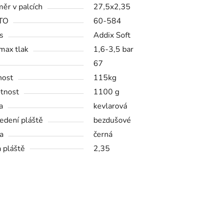
ěr v palcích
27,5x2,35
TO
60-584
s
Addix Soft
max tlak
1,6-3,5 bar
67
nost
115kg
tnost
1100 g
a
kevlarová
edení pláště
bezdušové
a
černá
a pláště
2,35