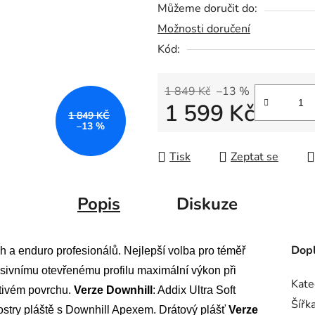
Můžeme doručit do:
Možnosti doručení
Kód:
1 849 Kč
–13 %
1 599 Kč
1 849 KČ
–13 %
Měrná cena:
Tisk
Zeptat se
Popis
Diskuze
Dopl
ch a enduro profesionálů. Nejlepší volba pro téměř
sivnímu otevřenému profilu maximální výkon při
Kate
átivém povrchu.
Verze Downhill
: Addix Ultra Soft
Šířk
kostry pláště s Downhill Apexem. Drátový plášť
Verze