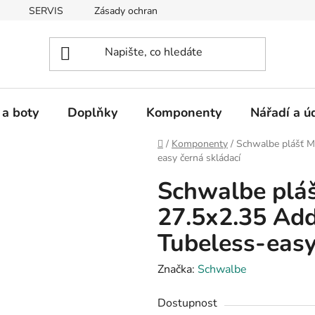
SERVIS
Zásady ochrany osobních údajů
 a boty
Doplňky
Komponenty
Nářadí a ú
Domů
/
Komponenty
/
Schwalbe plášť M
easy černá skládací
Schwalbe plá
27.5x2.35 Add
Tubeless-easy
Značka:
Schwalbe
Dostupnost