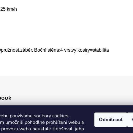
 25 km/h
ružnost,záběr. Boční stěna:4 vrstvy kostry=stabilita
book
ebu používáme soubory cookies,
Odmítnout
 umožnili pohodlné prohlížení webu a
e provozu webu neustále zlepšovali jeho