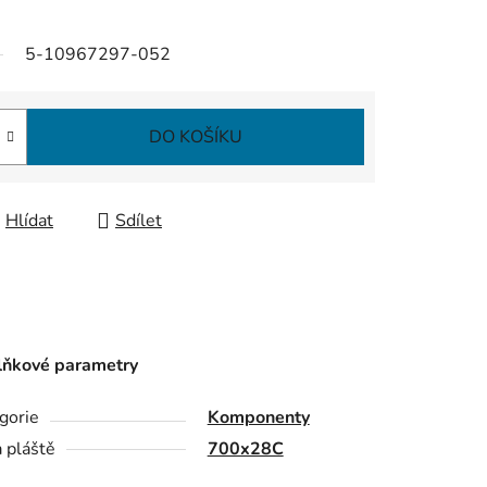
5-10967297-052
DO KOŠÍKU
Hlídat
Sdílet
ňkové parametry
gorie
Komponenty
a pláště
700x28C