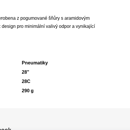
 vyrobena z pogumované šňůry s aramidovým
 design pro minimální valivý odpor a vynikající
Pneumatiky
28"
28C
290 g
book