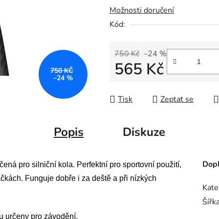
Možnosti doručení
Kód:
750 Kč
–24 %
565 Kč
750 KČ
–24 %
Měrná cena:
Tisk
Zeptat se
Popis
Diskuze
Dopl
ená pro silniční kola. Perfektní pro sportovní použití,
áčkách. Funguje dobře i za deště a při nízkých
Kate
Šířk
ou určeny pro závodění.