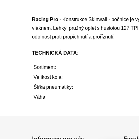
Racing Pro
- Konstrukce Skinwall - bočnice je
vláknem. Lehký, pružný oplet s hustotou 127 TPI:
odolnost proti propíchnutí a proříznutí.
TECHNICKÁ DATA:
Sortiment:
Velikost kola:
Šířka pneumatiky:
Váha:
Z
á
Informace pro vás
Face