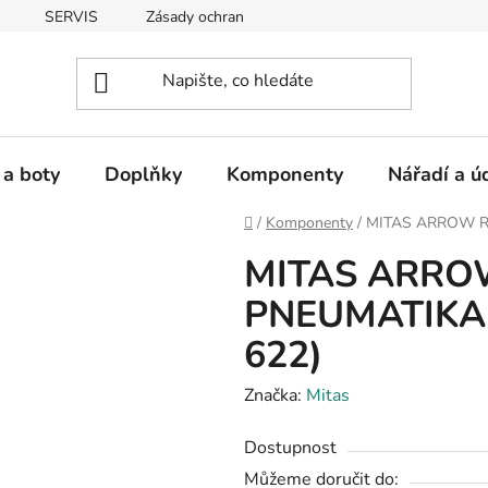
SERVIS
Zásady ochrany osobních údajů
 a boty
Doplňky
Komponenty
Nářadí a ú
Domů
/
Komponenty
/
MITAS ARROW R
MITAS ARRO
PNEUMATIKA 
622)
Značka:
Mitas
Dostupnost
Můžeme doručit do: