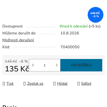
145 KČ
–6 %
Dostupnost
Ihned k odeslání
(>5 ks)
Můžeme doručit do:
10.8.2026
Možnosti doručení
Kód:
70400050
145 Kč
–6 %
DO KOŠÍKU
135 Kč
Měrná cena:
Tisk
Zeptat se
Hlídat
Sdílet