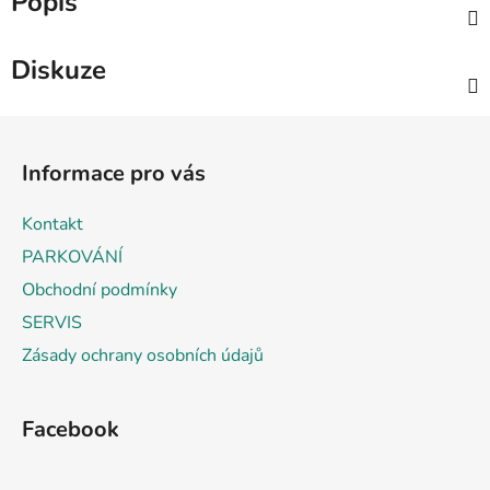
Popis
Diskuze
Z
á
Informace pro vás
p
a
Kontakt
t
PARKOVÁNÍ
í
Obchodní podmínky
SERVIS
Zásady ochrany osobních údajů
Facebook