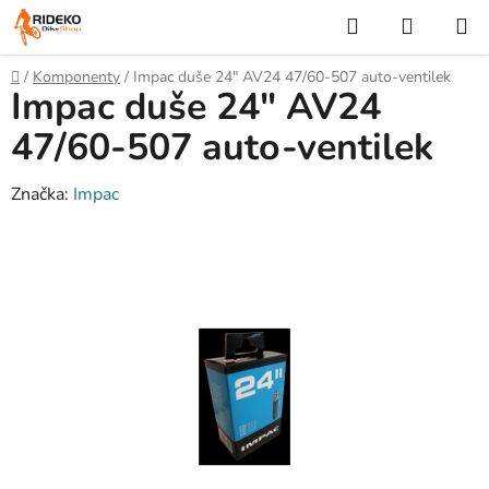
Přejít
Hledat
NÁKUP
na
KOŠÍK
obsah
Domů
/
Komponenty
/
Impac duše 24" AV24 47/60-507 auto-ventilek
Impac duše 24" AV24
47/60-507 auto-ventilek
Značka:
Impac