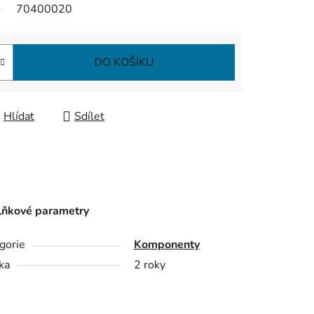
70400020
DO KOŠÍKU
Hlídat
Sdílet
ňkové parametry
gorie
Komponenty
ka
2 roky