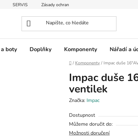
SERVIS
Zásady ochrany osobních údajů
 a boty
Doplňky
Komponenty
Nářadí a ú
Domů
/
Komponenty
/
Impac duše 16"AV
Impac duše 1
ventilek
Značka:
Impac
Dostupnost
Můžeme doručit do:
Možnosti doručení