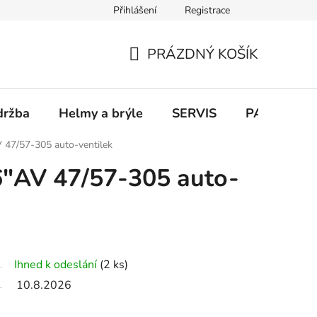
Přihlášení
Registrace
PRÁZDNÝ KOŠÍK
NÁKUPNÍ
KOŠÍK
držba
Helmy a brýle
SERVIS
PARKOVÁN
 47/57-305 auto-ventilek
6"AV 47/57-305 auto-
Ihned k odeslání
(2 ks)
10.8.2026