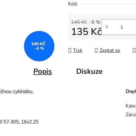
Kód:
145 Kč
–6 %
135 Kč
Měrná cena:
145 KČ
–6 %
Tisk
Zeptat se
Popis
Diskuze
Dopl
nou cyklistiku.
Kate
Záru
0 57-305, 16x2.25