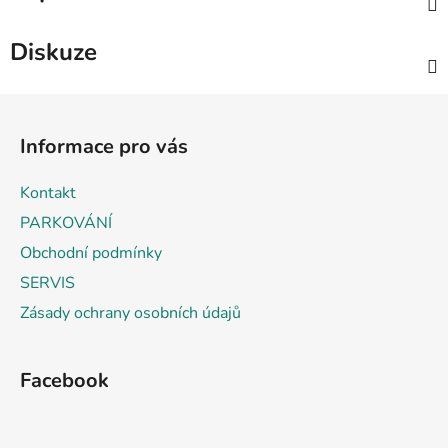
Diskuze
Z
á
Informace pro vás
p
a
Kontakt
t
PARKOVÁNÍ
í
Obchodní podmínky
SERVIS
Zásady ochrany osobních údajů
Facebook