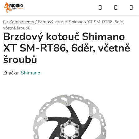
Přejít
Hledat
NÁKUP
na
KOŠÍK
obsah
Domů
/
Komponenty
/
Brzdový kotouč Shimano XT SM-RT86, 6děr,
včetně šroubů
Brzdový kotouč Shimano
XT SM-RT86, 6děr, včetně
šroubů
Značka:
Shimano