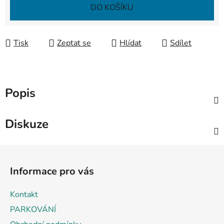
DO KOŠÍKU
Tisk
Zeptat se
Hlídat
Sdílet
Popis
Diskuze
Z
á
Informace pro vás
p
a
Kontakt
t
PARKOVÁNÍ
í