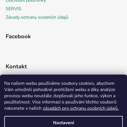
Obchodní podmínky
SERVIS
Zásady ochrany osobních údajů
Facebook
Kontakt
info
@
rideko.cz
Na našem webu používáme soubory cookies, abychom
Vám umožnili pohodlné prohlížení webu a díky analýze
+420 721 360 992
provozu webu neustále zlepšovali jeho funkce, výkon a
použitelnost. Více informací o používání těchto souborů
naleznete v našich
zásadách pro ochranu osobních údajů.
Nastavení