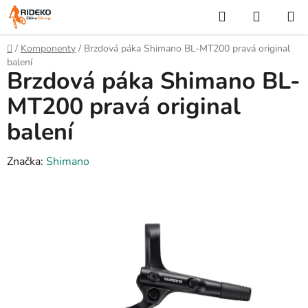
Přejít
Hledat
NÁKUP
na
KOŠÍK
obsah
Domů
/
Komponenty
/
Brzdová páka Shimano BL-MT200 pravá original
balení
Brzdová páka Shimano BL-
MT200 pravá original
balení
Značka:
Shimano