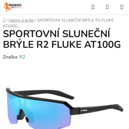
Přejít
Hledat
NÁKUP
na
KOŠÍK
obsah
Domů
/
Helmy a brýle
/
SPORTOVNÍ SLUNEČNÍ BRÝLE R2 FLUKE
AT100G
SPORTOVNÍ SLUNEČNÍ
BRÝLE R2 FLUKE AT100G
Značka:
R2