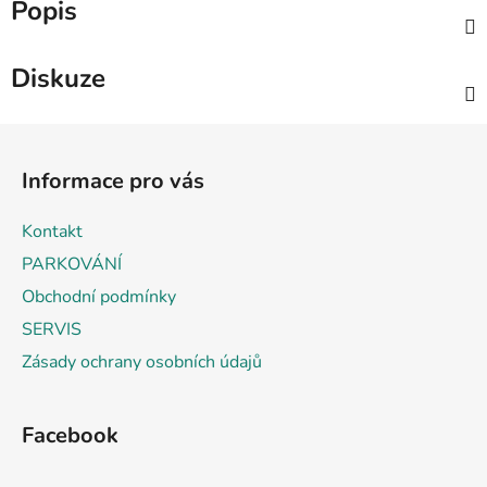
Popis
Diskuze
Z
á
Informace pro vás
p
a
Kontakt
t
PARKOVÁNÍ
í
Obchodní podmínky
SERVIS
Zásady ochrany osobních údajů
Facebook