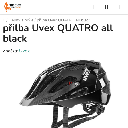
Přejít
Hledat
NÁKUP
na
KOŠÍK
obsah
Domů
/
Helmy a brýle
/
přilba Uvex QUATRO all black
přilba Uvex QUATRO all
black
Značka:
Uvex