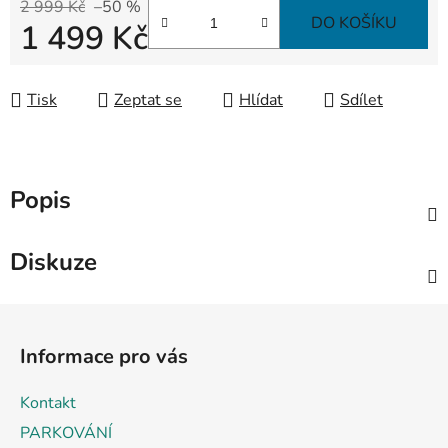
2 999 Kč
–50 %
DO KOŠÍKU
1 499 Kč
Měrná cena:
Tisk
Zeptat se
Hlídat
Sdílet
Popis
Diskuze
Z
á
Informace pro vás
p
a
Kontakt
t
PARKOVÁNÍ
í