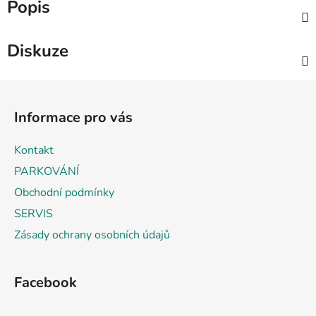
Popis
Diskuze
Z
á
Informace pro vás
p
a
Kontakt
t
PARKOVÁNÍ
í
Obchodní podmínky
SERVIS
Zásady ochrany osobních údajů
Facebook