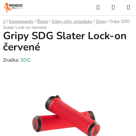
Přejít
Hledat
NÁKUP
na
KOŠÍK
obsah
Domů
/
Komponenty
/
Řízení
/
Gripy, rohy, omotávky
/
Gripy
/
Gripy SDG
Slater Lock-on červené
Gripy SDG Slater Lock-on
červené
Značka:
SDG