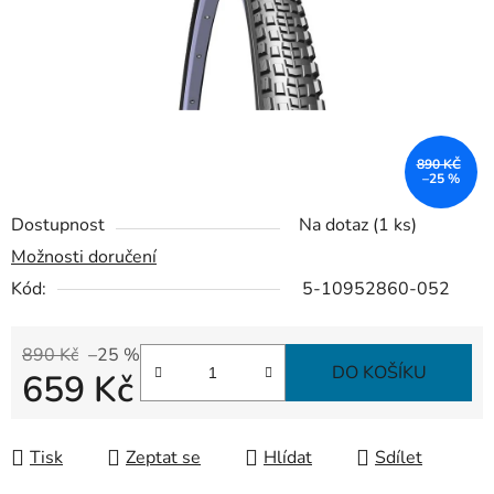
890 KČ
–25 %
Dostupnost
Na dotaz
(1 ks)
Možnosti doručení
Kód:
5-10952860-052
890 Kč
–25 %
DO KOŠÍKU
659 Kč
Měrná cena:
Tisk
Zeptat se
Hlídat
Sdílet