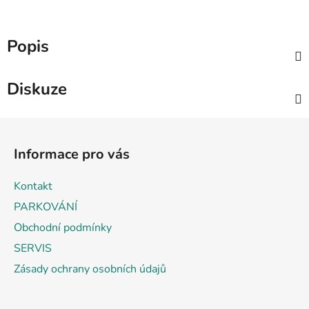
Popis
Diskuze
Z
á
Informace pro vás
p
a
Kontakt
t
PARKOVÁNÍ
í
Obchodní podmínky
SERVIS
Zásady ochrany osobních údajů