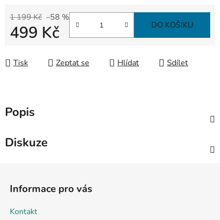
1 199 Kč
–58 %
DO KOŠÍKU
499 Kč
Měrná cena:
Tisk
Zeptat se
Hlídat
Sdílet
Popis
Diskuze
Z
á
Informace pro vás
p
a
Kontakt