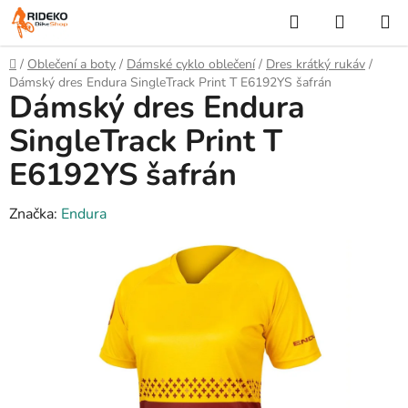
Přejít
Hledat
NÁKUP
na
KOŠÍK
obsah
Domů
/
Oblečení a boty
/
Dámské cyklo oblečení
/
Dres krátký rukáv
/
Dámský dres Endura SingleTrack Print T E6192YS šafrán
Dámský dres Endura
SingleTrack Print T
E6192YS šafrán
Značka:
Endura