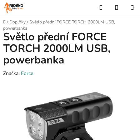
Přejít
Hledat
NÁKUP
na
KOŠÍK
obsah
Domů
/
Doplňky
/
Světlo přední FORCE TORCH 2000LM USB,
powerbanka
Světlo přední FORCE
TORCH 2000LM USB,
powerbanka
Značka:
Force