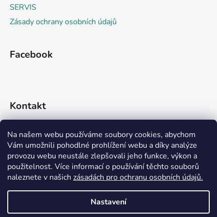
SERVIS
Zásady ochrany osobních údajů
Facebook
Kontakt
info
@
rideko.cz
Na našem webu používáme soubory cookies, abychom
Vám umožnili pohodlné prohlížení webu a díky analýze
+420 721 360 992
provozu webu neustále zlepšovali jeho funkce, výkon a
použitelnost. Více informací o používání těchto souborů
naleznete v našich
zásadách pro ochranu osobních údajů.
Nastavení