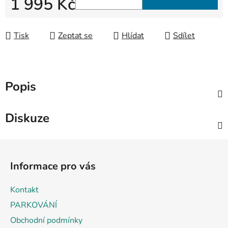
1 995 Kč
Měrná cena:
Tisk
Zeptat se
Hlídat
Sdílet
Popis
Diskuze
Z
á
Informace pro vás
p
a
Kontakt
t
PARKOVÁNÍ
í
Obchodní podmínky