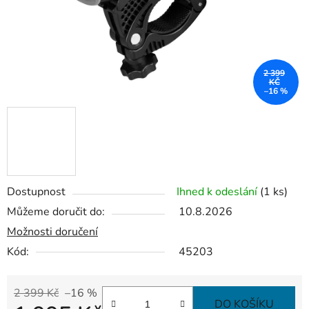
2 399
KČ
–16 %
Dostupnost
Ihned k odeslání
(1 ks)
Můžeme doručit do:
10.8.2026
Možnosti doručení
Kód:
45203
2 399 Kč
–16 %
DO KOŠÍKU