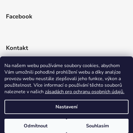
Facebook
Kontakt
info
@
rideko.cz
Na našem webu používáme soubory cookies, abychom
Vám umožnili pohodlné prohlížení webu a díky analýze
+420 721 360 992
provozu webu neustále zlepšovali jeho funkce, výkon a
použitelnost. Více informací o používání těchto souborů
naleznete v našich
zásadách pro ochranu osobních údajů.
Nastavení
Vytvořil Shoptet
Odmítnout
Souhlasím
Copyright 2026
RIDEKO bike shop
. Všechna práva