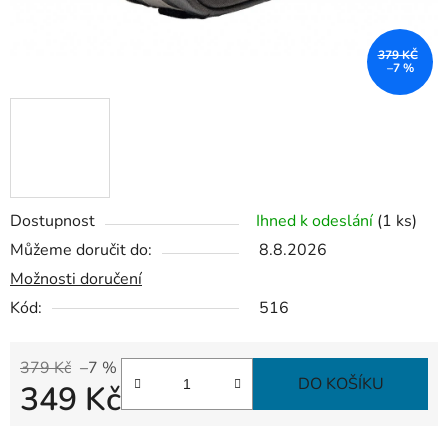
379 KČ
–7 %
Dostupnost
Ihned k odeslání
(1 ks)
Můžeme doručit do:
8.8.2026
Možnosti doručení
Kód:
516
379 Kč
–7 %
DO KOŠÍKU
349 Kč
Měrná cena: