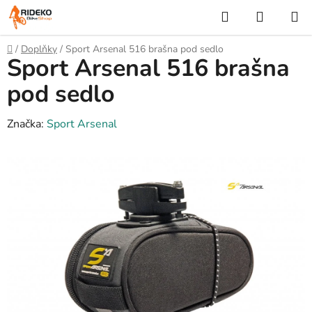
Přejít
Hledat
NÁKUP
na
KOŠÍK
obsah
Domů
/
Doplňky
/
Sport Arsenal 516 brašna pod sedlo
Sport Arsenal 516 brašna
pod sedlo
Značka:
Sport Arsenal