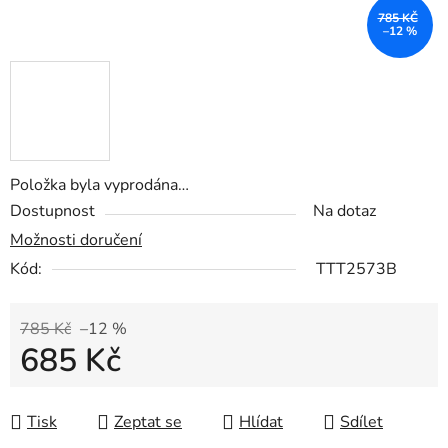
785 KČ
–12 %
Položka byla vyprodána…
Dostupnost
Na dotaz
Možnosti doručení
Kód:
TTT2573B
785 Kč
–12 %
685 Kč
Měrná cena:
Tisk
Zeptat se
Hlídat
Sdílet