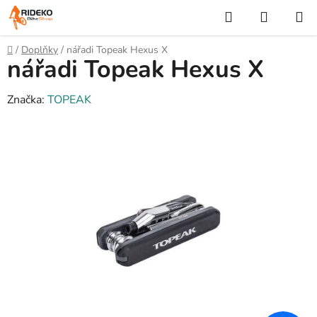
Přejít
Hledat
NÁKUP
na
KOŠÍK
obsah
Domů
/
Doplňky
/
nářadi Topeak Hexus X
nářadi Topeak Hexus X
Značka:
TOPEAK