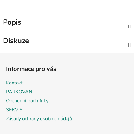
Popis
Diskuze
Z
á
Informace pro vás
p
a
Kontakt
t
PARKOVÁNÍ
í
Obchodní podmínky
SERVIS
Zásady ochrany osobních údajů