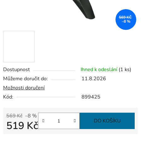
569 KČ
–8 %
Dostupnost
Ihned k odeslání
(1 ks)
Můžeme doručit do:
11.8.2026
Možnosti doručení
Kód:
899425
569 Kč
–8 %
DO KOŠÍKU
519 Kč
Měrná cena: