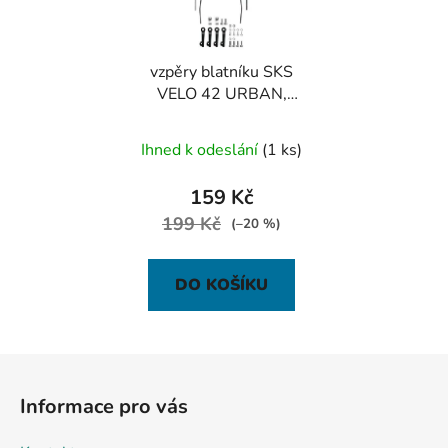
vzpěry blatníku SKS
VELO 42 URBAN,
stříbrné
Ihned k odeslání
(1 ks)
159 Kč
199 Kč
(–20 %)
DO KOŠÍKU
Z
á
Informace pro vás
p
a