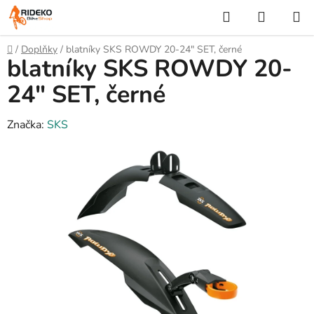
Přejít
Hledat
NÁKUP
na
KOŠÍK
obsah
Domů
/
Doplňky
/
blatníky SKS ROWDY 20-24" SET, černé
blatníky SKS ROWDY 20-
24" SET, černé
Značka:
SKS