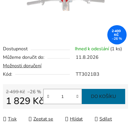
2 499
KČ
–26 %
Dostupnost
Ihned k odeslání
(1 ks)
Můžeme doručit do:
11.8.2026
Možnosti doručení
Kód:
TT3021B3
2 499 Kč
–26 %
DO KOŠÍKU
1 829 Kč
Měrná cena:
Tisk
Zeptat se
Hlídat
Sdílet