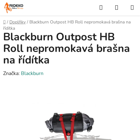
Přejít
Hledat
NÁKUP
na
KOŠÍK
obsah
Domů
/
Doplňky
/
Blackburn Outpost HB Roll nepromokavá brašna na
řídítka
Blackburn Outpost HB
Roll nepromokavá brašna
na řídítka
Značka:
Blackburn