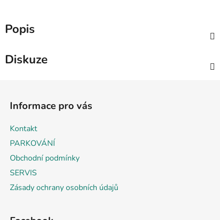
Popis
Diskuze
Z
á
Informace pro vás
p
a
Kontakt
t
PARKOVÁNÍ
í
Obchodní podmínky
SERVIS
Zásady ochrany osobních údajů