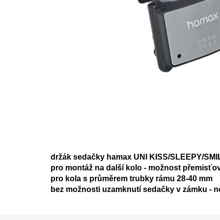
držák sedačky
hamax
UNI KISS/SLEEPY/SM
pro montáž na další kolo - možnost přemisťo
pro kola s průměrem trubky rámu 28-40 mm
be
z možnosti uzamknutí sedačky v zámku - 