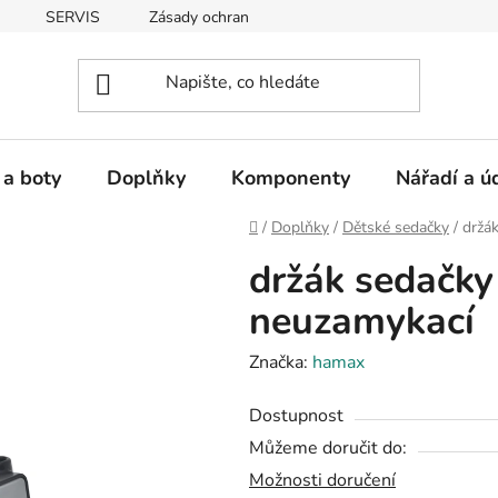
SERVIS
Zásady ochrany osobních údajů
 a boty
Doplňky
Komponenty
Nářadí a ú
Domů
/
Doplňky
/
Dětské sedačky
/
držá
držák sedačk
neuzamykací
Značka:
hamax
Dostupnost
Můžeme doručit do:
Možnosti doručení