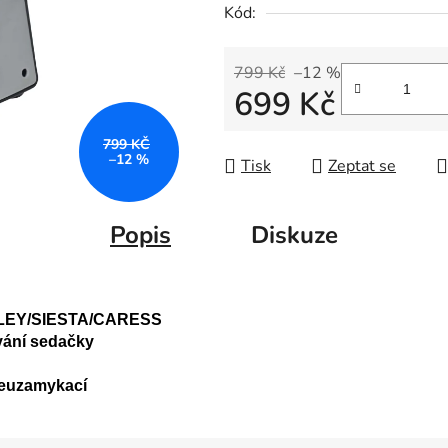
Kód:
799 Kč
–12 %
699 Kč
Měrná cena:
799 KČ
–12 %
Tisk
Zeptat se
Popis
Diskuze
ILEY/SIESTA/CARESS
vání sedačky
neuzamykací