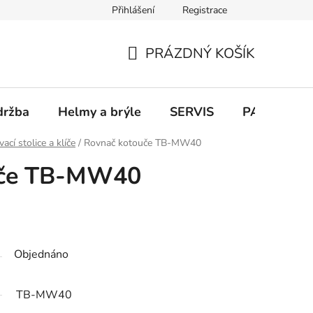
Přihlášení
Registrace
PRÁZDNÝ KOŠÍK
NÁKUPNÍ
KOŠÍK
držba
Helmy a brýle
SERVIS
PARKOVÁN
ací stolice a klíče
/
Rovnač kotouče TB-MW40
uče TB-MW40
Objednáno
TB-MW40