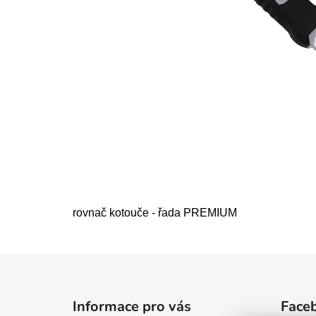
rovnač kotouče - řada PREMIUM
Z
á
Informace pro vás
Face
p