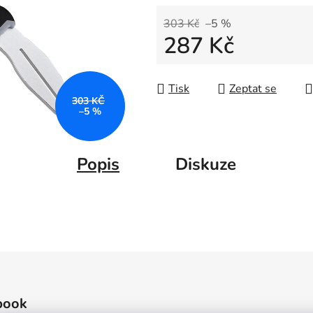
303 Kč
–5 %
287 Kč
Měrná cena:
Tisk
Zeptat se
303 KČ
–5 %
Popis
Diskuze
book