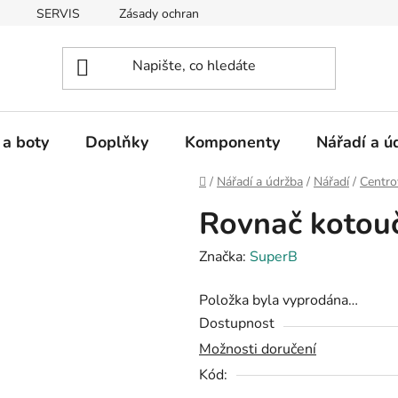
SERVIS
Zásady ochrany osobních údajů
 a boty
Doplňky
Komponenty
Nářadí a ú
Domů
/
Nářadí a údržba
/
Nářadí
/
Centrov
Rovnač koto
Značka:
SuperB
Položka byla vyprodána…
Dostupnost
Možnosti doručení
Kód: