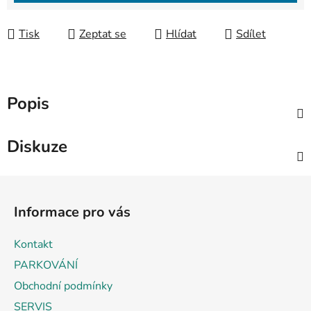
Tisk
Zeptat se
Hlídat
Sdílet
Popis
Diskuze
Z
á
Informace pro vás
p
a
Kontakt
t
PARKOVÁNÍ
í
Obchodní podmínky
SERVIS