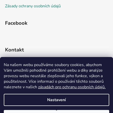
Zásady ochrany osobních údajů
Facebook
Kontakt
info
@
rideko.cz
Na našem webu používáme soubory cookies, abychom
Vám umožnili pohodlné prohlížení webu a díky analýze
+420 721 360 992
provozu webu neustále zlepšovali jeho funkce, výkon a
použitelnost. Více informací o používání těchto souborů
naleznete v našich
zásadách pro ochranu osobních údajů.
Nastavení
Vytvořil Shoptet