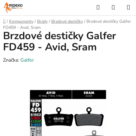
Přejít
Hledat
NÁKUP
na
KOŠÍK
obsah
Domů
/
Komponenty
/
Brzdy
/
Brzdové destičky
/
Brzdové destičky Galfer
FD459 - Avid, Sram
Brzdové destičky Galfer
FD459 - Avid, Sram
Značka:
Galfer