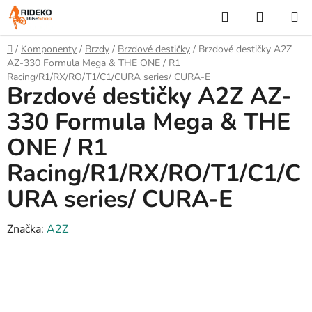
Přejít
Hledat
NÁKUP
na
KOŠÍK
obsah
Domů
/
Komponenty
/
Brzdy
/
Brzdové destičky
/
Brzdové destičky A2Z
AZ-330 Formula Mega & THE ONE / R1
Racing/R1/RX/RO/T1/C1/CURA series/ CURA-E
Brzdové destičky A2Z AZ-
330 Formula Mega & THE
ONE / R1
Racing/R1/RX/RO/T1/C1/C
URA series/ CURA-E
Značka:
A2Z