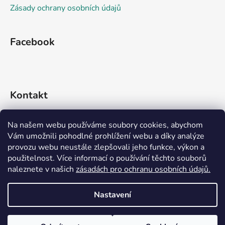
Zásady ochrany osobních údajů
Facebook
Kontakt
info
@
rideko.cz
Na našem webu používáme soubory cookies, abychom
Vám umožnili pohodlné prohlížení webu a díky analýze
+420 721 360 992
provozu webu neustále zlepšovali jeho funkce, výkon a
použitelnost. Více informací o používání těchto souborů
naleznete v našich
zásadách pro ochranu osobních údajů.
Nastavení
Vytvořil Shoptet