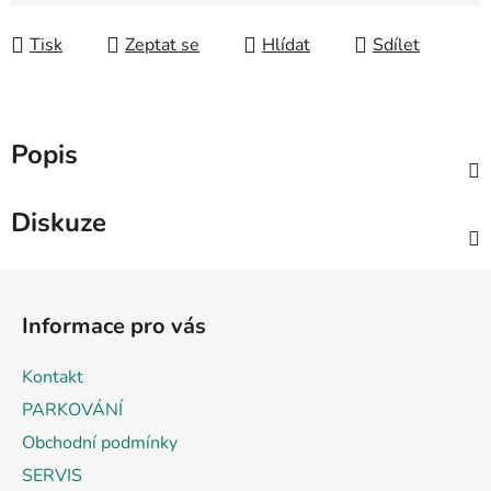
Měrná cena:
Tisk
Zeptat se
Hlídat
Sdílet
Popis
Diskuze
Z
á
Informace pro vás
p
a
Kontakt
t
PARKOVÁNÍ
í
Obchodní podmínky
SERVIS