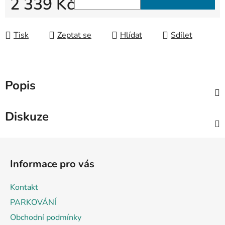
2 339 Kč
Měrná cena:
Tisk
Zeptat se
Hlídat
Sdílet
Popis
Diskuze
Z
á
Informace pro vás
p
a
Kontakt
t
PARKOVÁNÍ
í
Obchodní podmínky