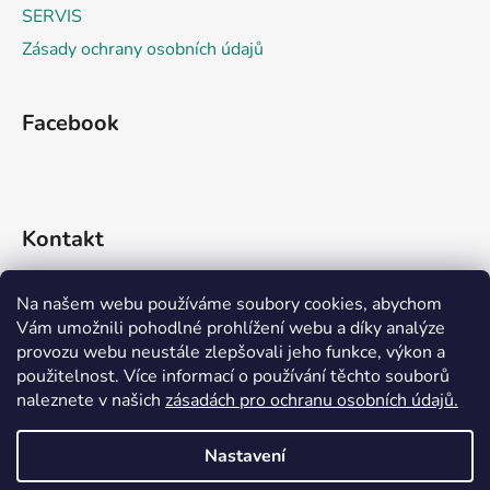
SERVIS
Zásady ochrany osobních údajů
Facebook
Kontakt
info
@
rideko.cz
Na našem webu používáme soubory cookies, abychom
Vám umožnili pohodlné prohlížení webu a díky analýze
+420 721 360 992
provozu webu neustále zlepšovali jeho funkce, výkon a
použitelnost. Více informací o používání těchto souborů
naleznete v našich
zásadách pro ochranu osobních údajů.
Nastavení