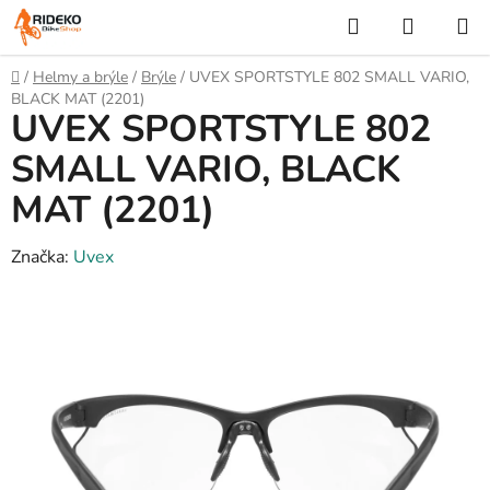
Přejít
Hledat
NÁKUP
na
KOŠÍK
obsah
Domů
/
Helmy a brýle
/
Brýle
/
UVEX SPORTSTYLE 802 SMALL VARIO,
BLACK MAT (2201)
UVEX SPORTSTYLE 802
SMALL VARIO, BLACK
MAT (2201)
Značka:
Uvex