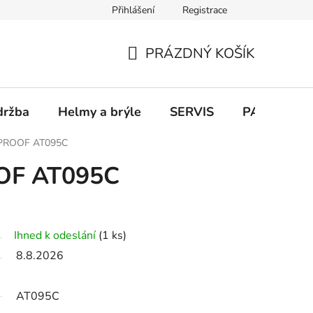
Přihlášení
Registrace
PRÁZDNÝ KOŠÍK
NÁKUPNÍ
KOŠÍK
držba
Helmy a brýle
SERVIS
PARKOVÁN
 PROOF AT095C
OOF AT095C
Ihned k odeslání
(1 ks)
8.8.2026
AT095C