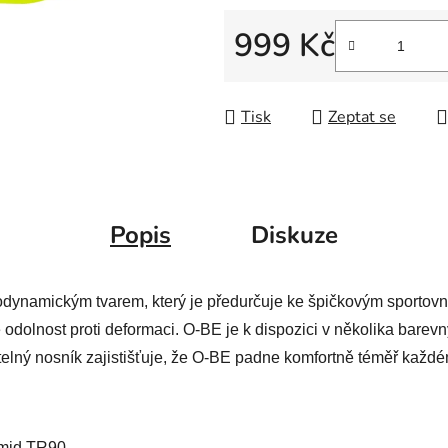
999 Kč
Měrná cena:
Tisk
Zeptat se
Popis
Diskuze
dynamickým tvarem, který je předurčuje ke špičkovým sportovn
dolnost proti deformaci. O-BE je k dispozici v několika barevný
itelný nosník zajistišťuje, že O-BE padne komfortně téměř každ
amid TR90