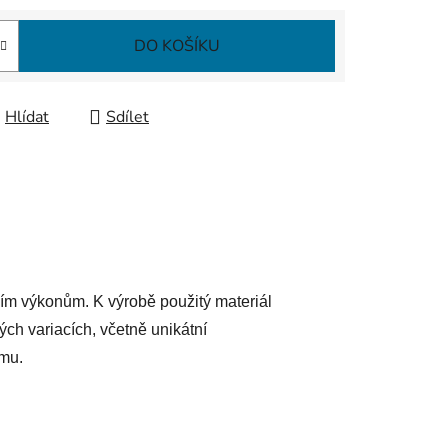
DO KOŠÍKU
Hlídat
Sdílet
ím výkonům. K výrobě použitý materiál
ch variacích, včetně unikátní
ému.