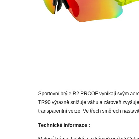
Sportovní brýle R2 PROOF vynikají svým aero
TR90 výrazně snižuje váhu a zároveň zvyšuje o
transparentní verze. Ve třech směrech nastav
Technické informace :
Materiál rámu: Lehký a extrémně pružný Gril