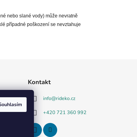
ené nebo slané vody) může nevratně
iklé případné poškození se nevztahuje
Kontakt
info
@
rideko.cz
Souhlasím
+420 721 360 992