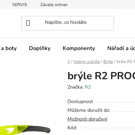
SERVIS
Zásady ochrany osobních údajů
 a boty
Doplňky
Komponenty
Nářadí a ú
Domů
/
Helmy a brýle
/
Brýle
/
brýle R2
brýle R2 PR
Značka:
R2
Dostupnost
Můžeme doručit do:
Možnosti doručení
Kód: