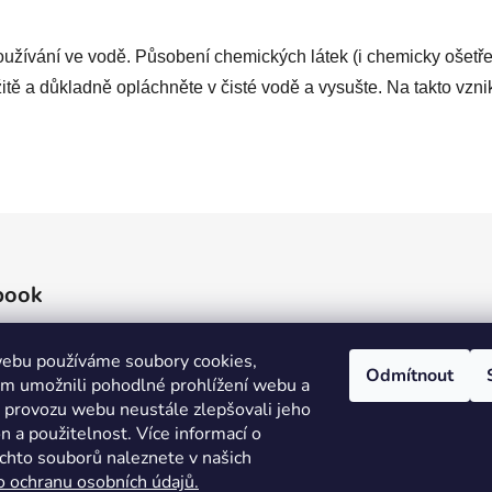
užívání ve vodě. Působení chemických látek (i chemicky ošetř
itě a důkladně opláchněte v čisté vodě a vysušte. Na takto vzn
book
ebu používáme soubory cookies,
Odmítnout
 umožnili pohodlné prohlížení webu a
e provozu webu neustále zlepšovali jeho
n a použitelnost. Více informací o
ěchto souborů naleznete v našich
o ochranu osobních údajů.