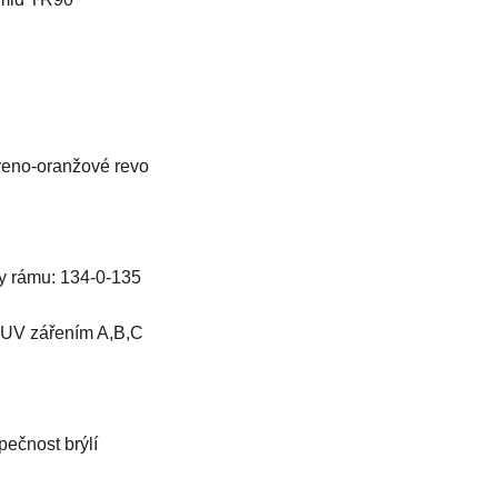
veno-oranžové revo
ry rámu: 134-0-135
 UV zářením A,B,C
ečnost brýlí