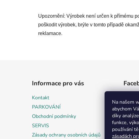
Upozornění: Výrobek není určen k přímému po
poškodit výrobek, brýle v tomto případě okamž
reklamace.
Z
á
Informace pro vás
Face
p
a
Kontakt
t
Na našem w
PARKOVÁNÍ
abychom Vám
í
díky analýz
Obchodní podmínky
funkce, výko
SERVIS
používání t
Zásady ochrany osobních údajů
zásadách pr