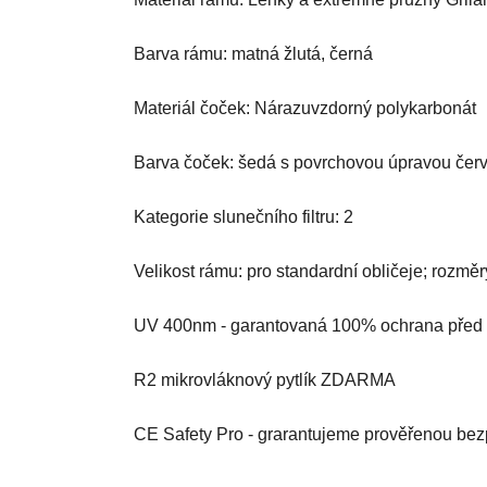
Barva rámu: matná žlutá, černá
Materiál čoček: Nárazuvzdorný polykarbonát
Barva čoček: šedá s povrchovou úpravou čer
Kategorie slunečního filtru: 2
Velikost rámu: pro standardní obličeje; rozmě
UV 400nm - garantovaná 100% ochrana před
R2 mikrovláknový pytlík ZDARMA
CE Safety Pro - grarantujeme prověřenou bezp