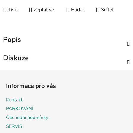
Měrná cena:
Tisk
Zeptat se
Hlídat
Sdílet
Popis
Diskuze
Z
á
Informace pro vás
p
a
Kontakt
t
PARKOVÁNÍ
í
Obchodní podmínky
SERVIS