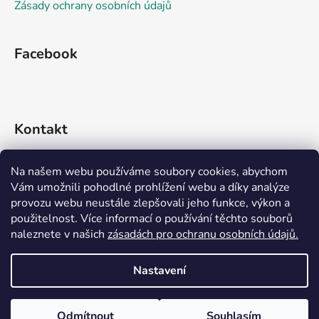
Zásady ochrany osobních údajů
Facebook
Kontakt
info
@
rideko.cz
Na našem webu používáme soubory cookies, abychom
Vám umožnili pohodlné prohlížení webu a díky analýze
+420 721 360 992
provozu webu neustále zlepšovali jeho funkce, výkon a
použitelnost. Více informací o používání těchto souborů
naleznete v našich
zásadách pro ochranu osobních údajů.
Nastavení
Vytvořil Shoptet
Odmítnout
Souhlasím