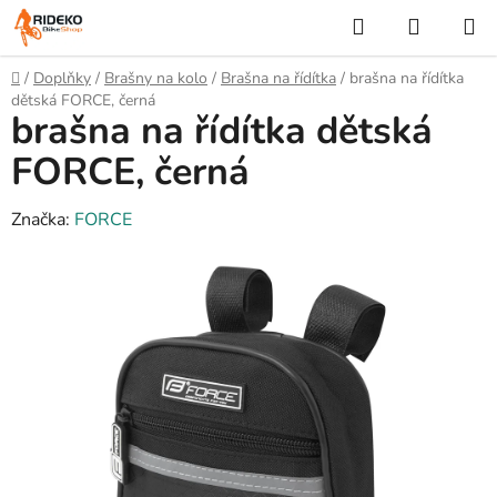
Přejít
Hledat
NÁKUP
na
KOŠÍK
obsah
Domů
/
Doplňky
/
Brašny na kolo
/
Brašna na řídítka
/
brašna na řídítka
dětská FORCE, černá
brašna na řídítka dětská
FORCE, černá
Značka:
FORCE