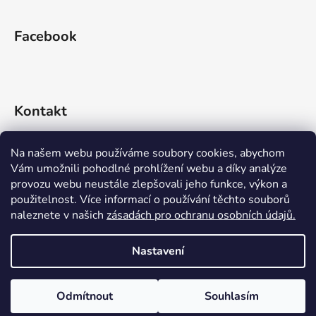
Facebook
Kontakt
info
@
rideko.cz
Na našem webu používáme soubory cookies, abychom
Vám umožnili pohodlné prohlížení webu a díky analýze
+420 721 360 992
provozu webu neustále zlepšovali jeho funkce, výkon a
použitelnost. Více informací o používání těchto souborů
naleznete v našich
zásadách pro ochranu osobních údajů.
Nastavení
Vytvořil Shoptet
Odmítnout
Souhlasím
Copyright 2026
RIDEKO bike shop
. Všechna práva
vyhrazena.