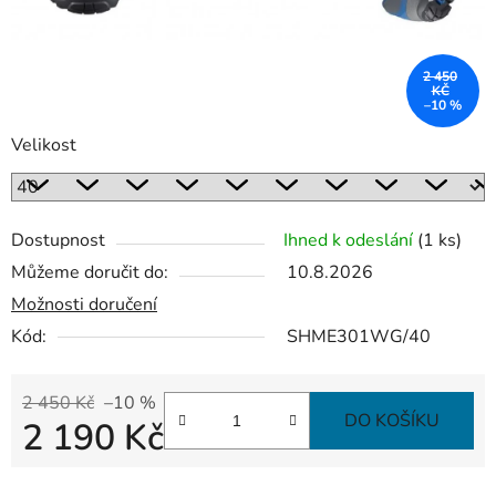
2 450
KČ
–10 %
Velikost
Dostupnost
Ihned k odeslání
(1 ks)
Můžeme doručit do:
10.8.2026
Možnosti doručení
Kód:
SHME301WG/40
2 450 Kč
–10 %
DO KOŠÍKU
2 190 Kč
Měrná cena: