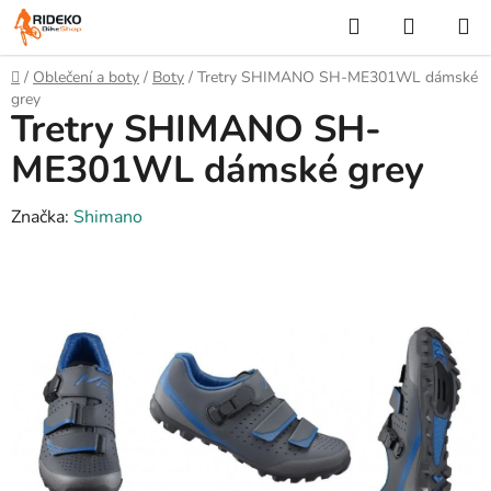
Přejít
Hledat
NÁKUP
na
KOŠÍK
obsah
Domů
/
Oblečení a boty
/
Boty
/
Tretry SHIMANO SH-ME301WL dámské
grey
Tretry SHIMANO SH-
ME301WL dámské grey
Značka:
Shimano