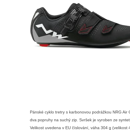
Pánské cyklo tretry s karbonovou podrážkou NRG Air C
dva popruhy na suchý zip. Svršek je vyroben ze syntet
Velikost uvedena v EU číslování, váha 304 g (velikost 