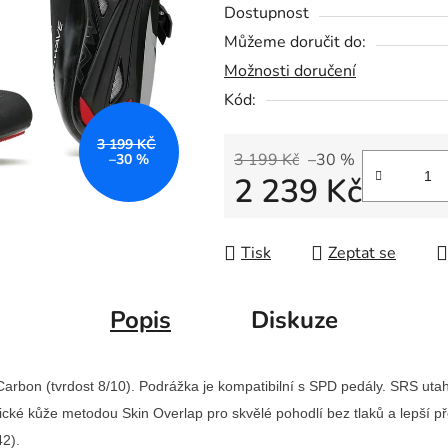
Dostupnost
Můžeme doručit do:
Možnosti doručení
Kód:
3 199 KČ
3 199 Kč
–30 %
–30 %
2 239 Kč
Měrná cena:
Tisk
Zeptat se
Popis
Diskuze
arbon (tvrdost 8/10). Podrážka je kompatibilní s SPD pedály. SRS uta
ické kůže metodou Skin Overlap pro skvělé pohodlí bez tlaků a lepší př
42).