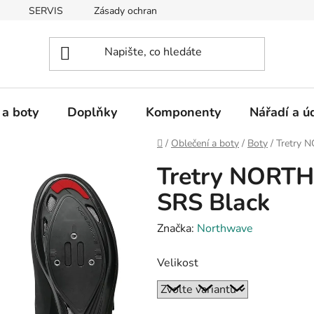
SERVIS
Zásady ochrany osobních údajů
 a boty
Doplňky
Komponenty
Nářadí a ú
Domů
/
Oblečení a boty
/
Boty
/
Tretry 
Tretry NORT
SRS Black
Značka:
Northwave
Velikost