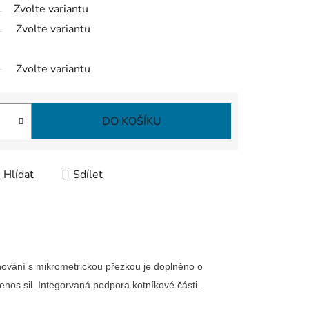
Zvolte variantu
Zvolte variantu
Zvolte variantu
DO KOŠÍKU
Hlídat
Sdílet
hování s mikrometrickou přezkou je doplněno o
enos sil. Integorvaná podpora kotníkové části.